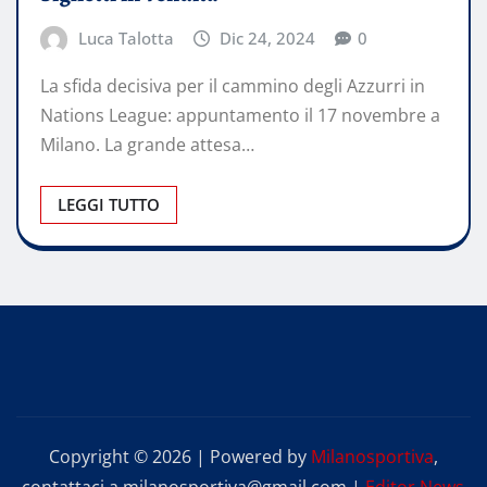
Luca Talotta
Dic 24, 2024
0
La sfida decisiva per il cammino degli Azzurri in
Nations League: appuntamento il 17 novembre a
Milano. La grande attesa…
LEGGI TUTTO
Copyright © 2026 | Powered by
Milanosportiva
,
contattaci a milanosportiva@gmail.com
|
Editor News