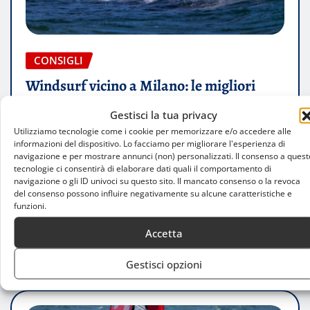
CONSIGLI
Windsurf vicino a Milano: le migliori
località per gli appassionati
Gestisci la tua privacy
Utilizziamo tecnologie come i cookie per memorizzare e/o accedere alle
Noemi Brambilla
Giu 9, 2025
0
informazioni del dispositivo. Lo facciamo per migliorare l'esperienza di
navigazione e per mostrare annunci (non) personalizzati. Il consenso a quest
Scopri dove praticare windsurf nei dintorni di
tecnologie ci consentirà di elaborare dati quali il comportamento di
navigazione o gli ID univoci su questo sito. Il mancato consenso o la revoca
Milano, tra laghi e venti ideali per ogni livello
del consenso possono influire negativamente su alcune caratteristiche e
Introduzione Il windsurf è…
funzioni.
Accetta
LEGGI TUTTO
Gestisci opzioni