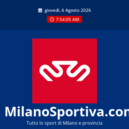
Skip
giovedì, 6 Agosto 2026
to
content
7:54:05 AM
MilanoSportiva.co
Tutto lo sport di Milano e provincia