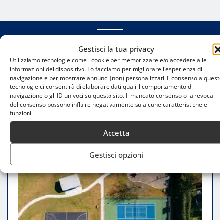
Gestisci la tua privacy
Utilizziamo tecnologie come i cookie per memorizzare e/o accedere alle
informazioni del dispositivo. Lo facciamo per migliorare l'esperienza di
navigazione e per mostrare annunci (non) personalizzati. Il consenso a quest
Home
tecnologie ci consentirà di elaborare dati quali il comportamento di
Regione Lombardia lancia un bando da 100 milioni
navigazione o gli ID univoci su questo sito. Il mancato consenso o la revoca
per la riqualificazione degli impianti sportivi
del consenso possono influire negativamente su alcune caratteristiche e
funzioni.
Accetta
Gestisci opzioni