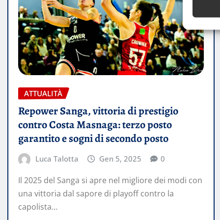
ATTUALITÀ
Repower Sanga, vittoria di prestigio
contro Costa Masnaga: terzo posto
garantito e sogni di secondo posto
Luca Talotta
Gen 5, 2025
0
Il 2025 del Sanga si apre nel migliore dei modi con
una vittoria dal sapore di playoff contro la
capolista…