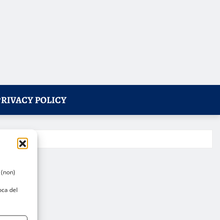
PRIVACY POLICY
 (non)
oca del