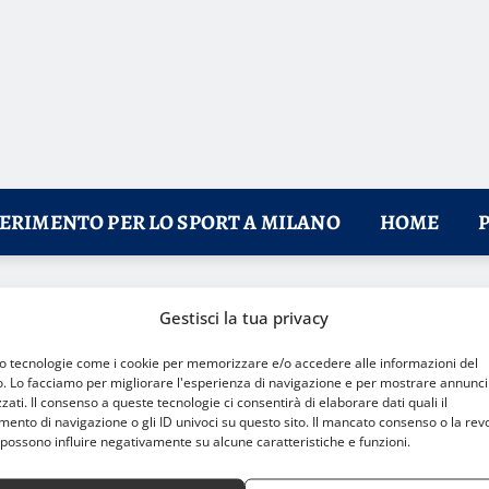
FERIMENTO PER LO SPORT A MILANO
HOME
a Masnaga: terzo posto garantito e sogni di secondo posto
Gestisci la tua privacy
mo tecnologie come i cookie per memorizzare e/o accedere alle informazioni del
o. Lo facciamo per migliorare l'esperienza di navigazione e per mostrare annunci
zati. Il consenso a queste tecnologie ci consentirà di elaborare dati quali il
nto di navigazione o gli ID univoci su questo sito. Il mancato consenso o la rev
possono influire negativamente su alcune caratteristiche e funzioni.