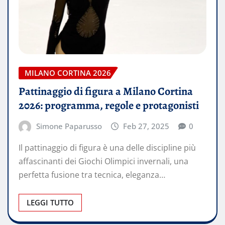
MILANO CORTINA 2026
Pattinaggio di figura a Milano Cortina
2026: programma, regole e protagonisti
Simone Paparusso
Feb 27, 2025
0
Il pattinaggio di figura è una delle discipline più
affascinanti dei Giochi Olimpici invernali, una
perfetta fusione tra tecnica, eleganza…
LEGGI TUTTO