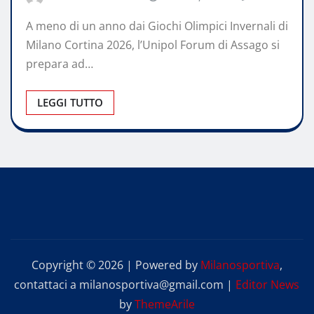
A meno di un anno dai Giochi Olimpici Invernali di
Milano Cortina 2026, l’Unipol Forum di Assago si
prepara ad…
LEGGI TUTTO
Copyright © 2026 | Powered by
Milanosportiva
,
contattaci a milanosportiva@gmail.com
|
Editor News
by
ThemeArile