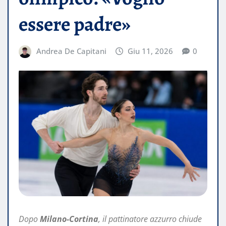
essere padre»
Andrea De Capitani
Giu 11, 2026
0
Dopo
Milano-Cortina
, il pattinatore azzurro chiude