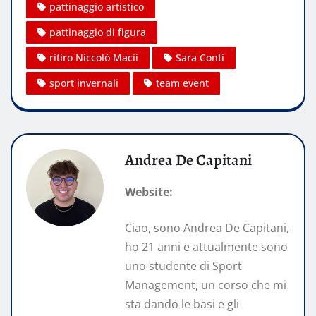
pattinaggio artistico
pattinaggio di figura
ritiro Niccolò Macii
Sara Conti
sport invernali
team event
Andrea De Capitani
Website:
Ciao, sono Andrea De Capitani,
ho 21 anni e attualmente sono
uno studente di Sport
Management, un corso che mi
sta dando le basi e gli