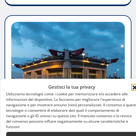
Gestisci la tua privacy
Utilizziamo tecnologie come i cookie per memorizzare e/o accedere alle
informazioni del dispositivo. Lo facciamo per migliorare l'esperienza di
navigazione e per mostrare annunci (non) personalizzati. Il consenso a quest
FARE SPORT
tecnologie ci consentirà di elaborare dati quali il comportamento di
navigazione o gli ID univoci su questo sito. Il mancato consenso o la revoca
San Donato o San Siro? Il nuovo stadio
del consenso possono influire negativamente su alcune caratteristiche e
del Milan resta un rebus, tra degrado e
funzioni.