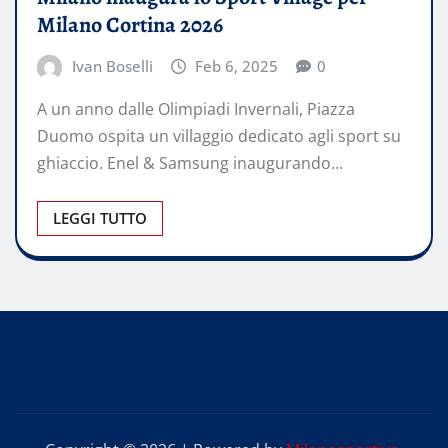
Milano Cortina 2026
Ivan Boselli
Feb 6, 2025
0
A un anno dalle Olimpiadi Invernali, Piazza
Duomo ospita un villaggio dedicato agli sport su
ghiaccio. Enel & Samsung inaugurando…
LEGGI TUTTO