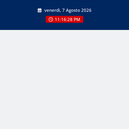
Skip
venerdì, 7 Agosto 2026
to
content
11:16:29 PM