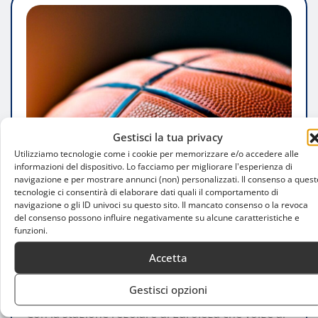
Gestisci la tua privacy
Utilizziamo tecnologie come i cookie per memorizzare e/o accedere alle
informazioni del dispositivo. Lo facciamo per migliorare l'esperienza di
navigazione e per mostrare annunci (non) personalizzati. Il consenso a quest
tecnologie ci consentirà di elaborare dati quali il comportamento di
navigazione o gli ID univoci su questo sito. Il mancato consenso o la revoca
ATTUALITÀ
del consenso possono influire negativamente su alcune caratteristiche e
Olimpia Milano: Volata Finale in
funzioni.
Eurolega per l’Accesso ai Playoff
Accetta
Noemi Brambilla
Mar 26, 2025
0
Gestisci opzioni
Con la stagione regolare di Eurolega che volge al