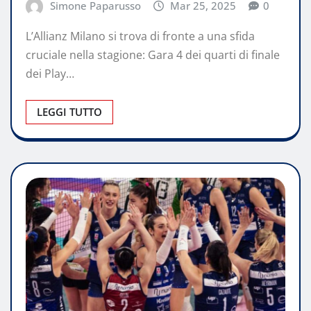
Simone Paparusso
Mar 25, 2025
0
L’Allianz Milano si trova di fronte a una sfida
cruciale nella stagione: Gara 4 dei quarti di finale
dei Play…
LEGGI TUTTO