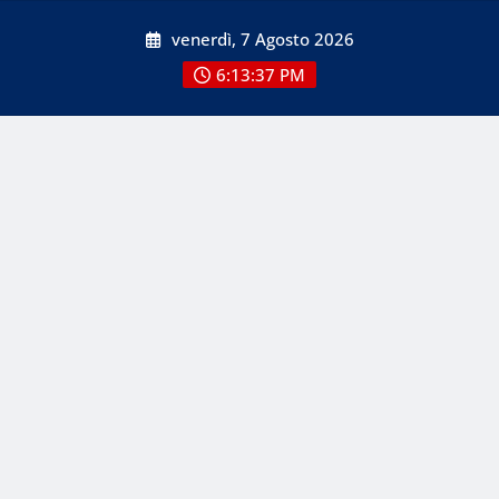
Skip
venerdì, 7 Agosto 2026
to
content
6:13:38 PM