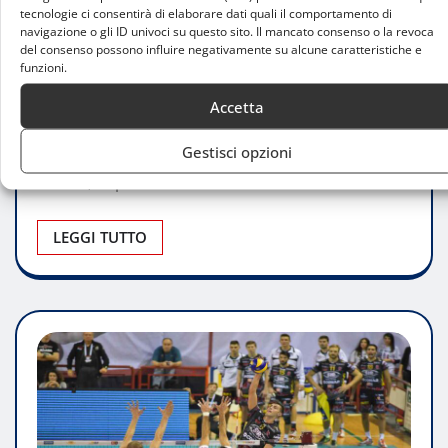
Conegliano travolge Milano e ipoteca lo
tecnologie ci consentirà di elaborare dati quali il comportamento di
navigazione o gli ID univoci su questo sito. Il mancato consenso o la revoca
scudetto
del consenso possono influire negativamente su alcune caratteristiche e
funzioni.
Francesco Lombardi
Apr 19, 2025
0
Accetta
La Prosecco DOC Imoco Conegliano domina Gara
Gestisci opzioni
2 dei playoff scudetto contro la Vero Volley
Milano, imponendosi con un netto…
LEGGI TUTTO