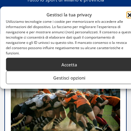
Gestisci la tua privacy
Utilizziamo tecnologie come i cookie per memorizzare e/o accedere alle
informazioni del dispositivo. Lo facciamo per migliorare l'esperienza di
navigazione e per mostrare annunci (non) personalizzati. Il consenso a quest
tecnologie ci consentirà di elaborare dati quali il comportamento di
navigazione o gli ID univoci su questo sito. Il mancato consenso o la revoca
del consenso possono influire negativamente su alcune caratteristiche e
Home
funzioni.
Cernusco, il nuovo tempio italiano del rugby: un
progetto futuristico e inclusivo
Accetta
Gestisci opzioni