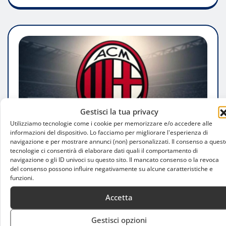
Gestisci la tua privacy
Utilizziamo tecnologie come i cookie per memorizzare e/o accedere alle
informazioni del dispositivo. Lo facciamo per migliorare l'esperienza di
navigazione e per mostrare annunci (non) personalizzati. Il consenso a quest
tecnologie ci consentirà di elaborare dati quali il comportamento di
navigazione o gli ID univoci su questo sito. Il mancato consenso o la revoca
ATTUALITÀ
del consenso possono influire negativamente su alcune caratteristiche e
Maignan e Milan ai ferri corti: si
funzioni.
raffredda il rinnovo, Premier alla
Accetta
finestra
Gestisci opzioni