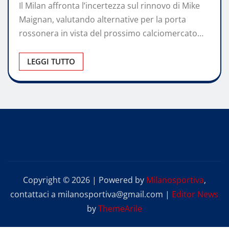
Il Milan affronta l’incertezza sul rinnovo di Mike
Maignan, valutando alternative per la porta
rossonera in vista del prossimo calciomercato…
LEGGI TUTTO
Copyright © 2026 | Powered by
Milanosportiva
,
contattaci a milanosportiva@gmail.com
|
Editor News
by
ThemeArile