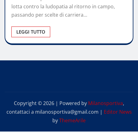
lotta contro la ludopatia al ritorno in campo,
passando per scelte di carriera…
LEGGI TUTTO
Copyright © 2026 | Powered by
Milanosportiva
,
contattaci a milanosportiva@gmail.com
|
Editor News
by
ThemeArile