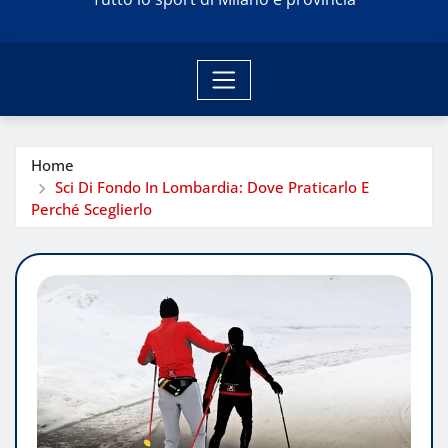
Home
Sci Di Fondo In Lombardia: Dove Praticarlo E
Perché Sceglierlo