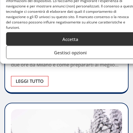
informazioni del dispositivo. Lo facciamo per migliorare l'esperienza di
navigazione e per mostrare annunci (non) personalizzati. Il consenso a quest
tecnologie ci consentirà di elaborare dati quali il comportamento di
CONSIGLI
navigazione o gli ID univoci su questo sito. Il mancato consenso o la revoca
Guida allo sci di fondo vicino a Milano:
del consenso possono influire negativamente su alcune caratteristiche e
funzioni.
dove praticarlo e come iniziare
Accetta
Noemi Brambilla
Lug 5, 2025
0
Gestisci opzioni
Scopri le migliori piste di sci di fondo a meno di
due ore da Milano e come prepararti al meglio…
LEGGI TUTTO