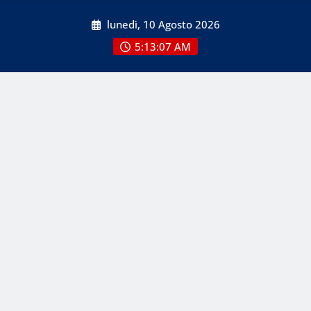
Skip
lunedì, 10 Agosto 2026
to
content
5:13:08 AM