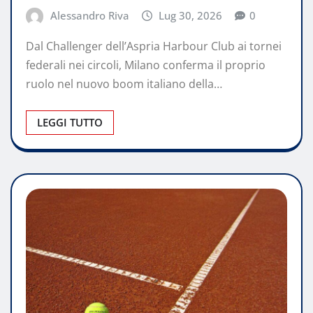
Alessandro Riva
Lug 30, 2026
0
Dal Challenger dell’Aspria Harbour Club ai tornei
federali nei circoli, Milano conferma il proprio
ruolo nel nuovo boom italiano della…
LEGGI TUTTO