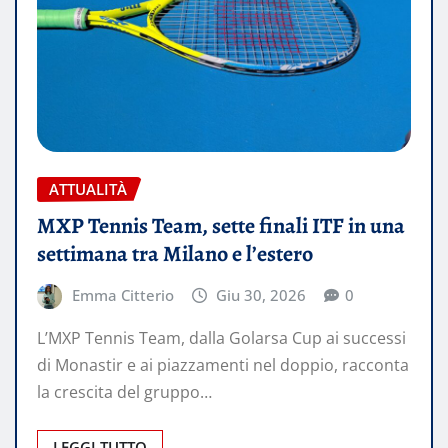
ATTUALITÀ
MXP Tennis Team, sette finali ITF in una
settimana tra Milano e l’estero
Emma Citterio
Giu 30, 2026
0
L’MXP Tennis Team, dalla Golarsa Cup ai successi
di Monastir e ai piazzamenti nel doppio, racconta
la crescita del gruppo…
LEGGI TUTTO