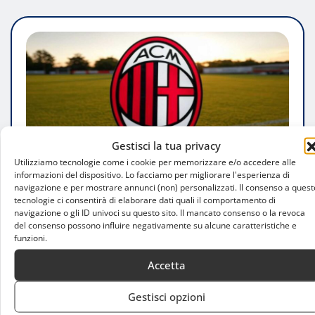
Gestisci la tua privacy
Utilizziamo tecnologie come i cookie per memorizzare e/o accedere alle
informazioni del dispositivo. Lo facciamo per migliorare l'esperienza di
navigazione e per mostrare annunci (non) personalizzati. Il consenso a quest
tecnologie ci consentirà di elaborare dati quali il comportamento di
ATTUALITÀ
navigazione o gli ID univoci su questo sito. Il mancato consenso o la revoca
del consenso possono influire negativamente su alcune caratteristiche e
Il Milan pianifica il futuro: Maxim De
funzioni.
Cuyper nel mirino per la fascia sinistra
Accetta
Alessandro Riva
Mar 6, 2025
0
Gestisci opzioni
Il Milan valuta l’acquisto del talentuoso terzino