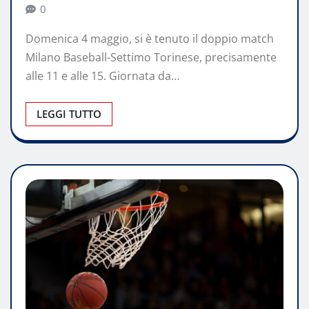
0
Domenica 4 maggio, si è tenuto il doppio match
Milano Baseball-Settimo Torinese, precisamente
alle 11 e alle 15. Giornata da…
LEGGI TUTTO