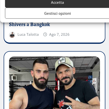
ATTUALITÀ
Accetta
Synchro9 guarda alle Olimpiadi: Andrea
Gestisci opzioni
Gilardi porta l’esperienza delle Hot
Shivers a Bangkok
Luca Talotta
Ago 7, 2026