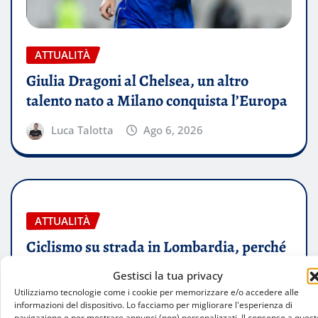
ATTUALITÀ
Giulia Dragoni al Chelsea, un altro
talento nato a Milano conquista l’Europa
Luca Talotta
Ago 6, 2026
ATTUALITÀ
Ciclismo su strada in Lombardia, perché
la regione resta il paradiso delle due
Gestisci la tua privacy
ruote
Utilizziamo tecnologie come i cookie per memorizzare e/o accedere alle
informazioni del dispositivo. Lo facciamo per migliorare l'esperienza di
Stefano Ingraldo
Ago 5, 2026
navigazione e per mostrare annunci (non) personalizzati. Il consenso a quest