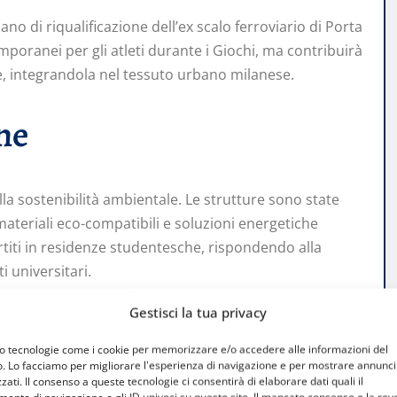
ano di riqualificazione dell’ex scalo ferroviario di Porta
poranei per gli atleti durante i Giochi, ma contribuirà
e, integrandola nel tessuto urbano milanese.
ne
lla sostenibilità ambientale. Le strutture sono state
materiali eco-compatibili e soluzioni energetiche
vertiti in residenze studentesche, rispondendo alla
i universitari.
Gestisci la tua privacy
mo tecnologie come i cookie per memorizzare e/o accedere alle informazioni del
o. Lo facciamo per migliorare l'esperienza di navigazione e per mostrare annunci
zati. Il consenso a queste tecnologie ci consentirà di elaborare dati quali il
edi Catella, è l’ente promotore e gestore del Fondo