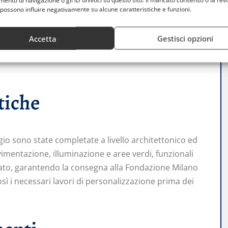
nto di navigazione o gli ID univoci su questo sito. Il mancato consenso o la rev
possono influire negativamente su alcune caratteristiche e funzioni.
area. Catella ha sottolineato l’importanza del progetto,
e legacy alla città di Milano attraverso la conversione
Accetta
Gestisci opzioni
zionato in Italia con 1.700 posti letto, che contribuirà
dotarsi di alloggi accessibili, alimentando uno sviluppo
tiche
io sono state completate a livello architettonico ed
vimentazione, illuminazione e aree verdi, funzionali
tato, garantendo la consegna alla Fondazione Milano
ì i necessari lavori di personalizzazione prima dei