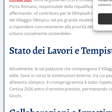
comportame
consenso 
Porta Romana, responsabile della riqualificazione dell’
affermando: «Il contributo per le Olimpiadi resterà com
del Villaggio Olimpico nel più grande studentato conven
a rispondere concretamente alla priorità delle città di 
urbano socialmente sostenibile».
Stato dei Lavori e Tempis
Attualmente, le sei palazzine che compongono il Villagg
edile. Sono in corso le sistemazioni esterne, tra cui pa
all’evento olimpico. Il cronoprogramma è stato rispet
Cortina 2026 entro il termine previsto, permettendo cos
Giochi.