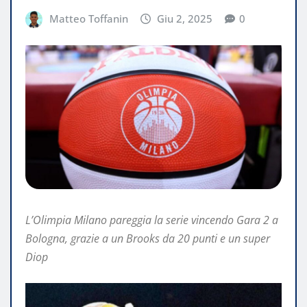
Matteo Toffanin
Giu 2, 2025
0
L’Olimpia Milano pareggia la serie vincendo Gara 2 a
Bologna, grazie a un Brooks da 20 punti e un super
Diop