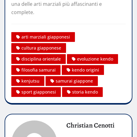
una delle arti marziali più affascinanti e
complete.
arti marziali giapponesi
cultura giapponese
disciplina orientale
evoluzione kendo
filosofia samurai
kendo origini
kenjutsu
samurai giappone
sport giapponesi
storia kendo
Christian Cenotti