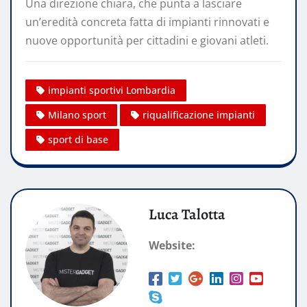
Una direzione chiara, che punta a lasciare
un’eredità concreta fatta di impianti rinnovati e
nuove opportunità per cittadini e giovani atleti.
impianti sportivi Lombardia
Milano sport
riqualificazione impianti
sport di base
Luca Talotta
Website: