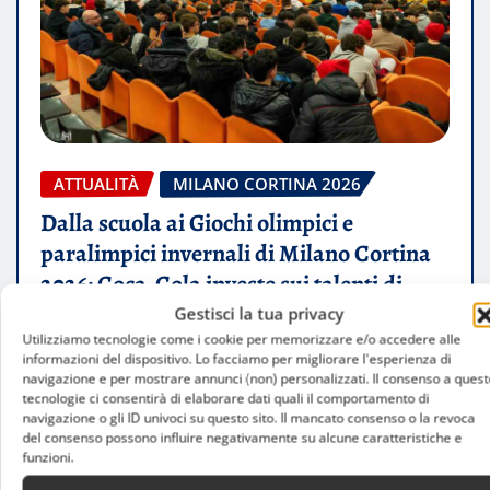
ATTUALITÀ
MILANO CORTINA 2026
Dalla scuola ai Giochi olimpici e
paralimpici invernali di Milano Cortina
2026: Coca-Cola investe sui talenti di
domani
Gestisci la tua privacy
Utilizziamo tecnologie come i cookie per memorizzare e/o accedere alle
Luca Talotta
Feb 6, 2026
informazioni del dispositivo. Lo facciamo per migliorare l'esperienza di
navigazione e per mostrare annunci (non) personalizzati. Il consenso a quest
tecnologie ci consentirà di elaborare dati quali il comportamento di
navigazione o gli ID univoci su questo sito. Il mancato consenso o la revoca
del consenso possono influire negativamente su alcune caratteristiche e
funzioni.