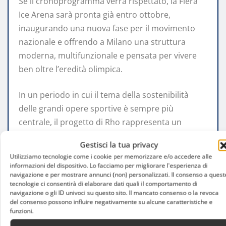
Se il cronoprogramma verrà rispettato, la Fiera
Ice Arena sarà pronta già entro ottobre,
inaugurando una nuova fase per il movimento
nazionale e offrendo a Milano una struttura
moderna, multifunzionale e pensata per vivere
ben oltre l’eredità olimpica.
In un periodo in cui il tema della sostenibilità
delle grandi opere sportive è sempre più
centrale, il progetto di Rho rappresenta un
esempio concreto di come un investimento
Gestisci la tua privacy
legato a un grande evento possa trasformarsi in
Utilizziamo tecnologie come i cookie per memorizzare e/o accedere alle
un’opportunità stabile per il territorio, lasciando
informazioni del dispositivo. Lo facciamo per migliorare l'esperienza di
navigazione e per mostrare annunci (non) personalizzati. Il consenso a quest
un’eredità destinata a durare negli anni.
tecnologie ci consentirà di elaborare dati quali il comportamento di
navigazione o gli ID univoci su questo sito. Il mancato consenso o la revoca
del consenso possono influire negativamente su alcune caratteristiche e
funzioni.