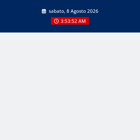
Skip
sabato, 8 Agosto 2026
to
content
3:53:53 AM