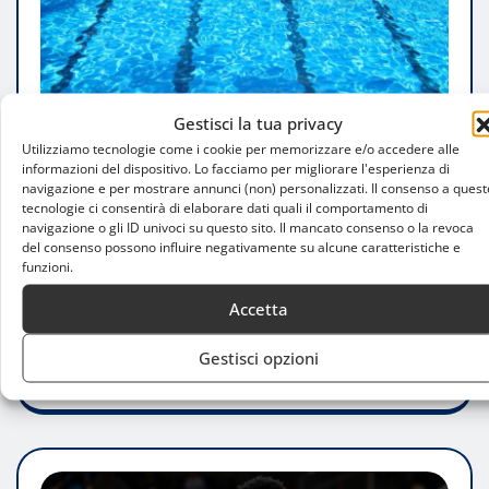
Gestisci la tua privacy
Utilizziamo tecnologie come i cookie per memorizzare e/o accedere alle
informazioni del dispositivo. Lo facciamo per migliorare l'esperienza di
navigazione e per mostrare annunci (non) personalizzati. Il consenso a quest
tecnologie ci consentirà di elaborare dati quali il comportamento di
navigazione o gli ID univoci su questo sito. Il mancato consenso o la revoca
del consenso possono influire negativamente su alcune caratteristiche e
ATTUALITÀ
funzioni.
Piscina Cardellino vandalizzata, vernice
Accetta
nella vasca: attività sospesa a Milano
Gestisci opzioni
Luca Talotta
Ago 3, 2026