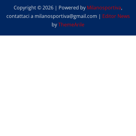
Copyright © 2026 | Powered by
Milanosportiva
,
contattaci a milanosportiva@gmail.com
|
Editor News
by
ThemeArile