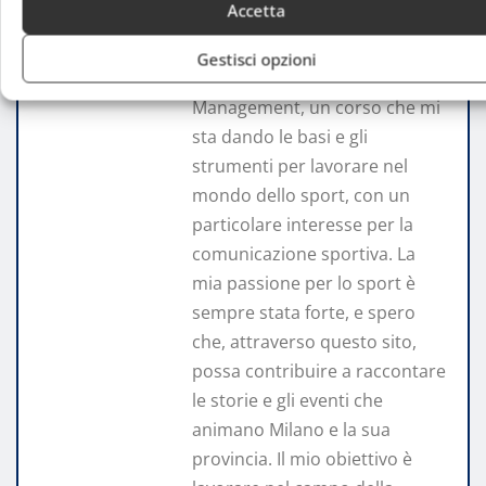
Accetta
Ciao, sono Andrea De Capitani,
ho 21 anni e attualmente sono
Gestisci opzioni
uno studente di Sport
Management, un corso che mi
sta dando le basi e gli
strumenti per lavorare nel
mondo dello sport, con un
particolare interesse per la
comunicazione sportiva. La
mia passione per lo sport è
sempre stata forte, e spero
che, attraverso questo sito,
possa contribuire a raccontare
le storie e gli eventi che
animano Milano e la sua
provincia. Il mio obiettivo è