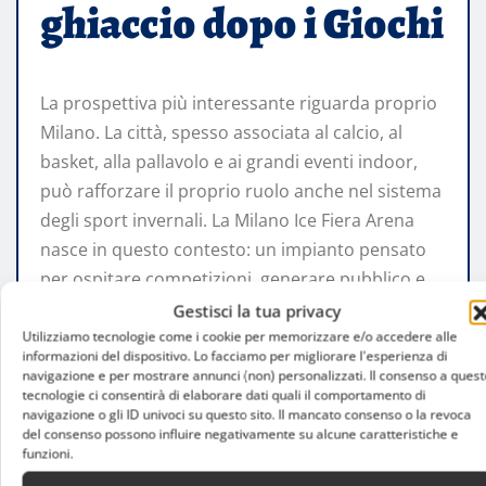
ghiaccio dopo i Giochi
La prospettiva più interessante riguarda proprio
Milano. La città, spesso associata al calcio, al
basket, alla pallavolo e ai grandi eventi indoor,
può rafforzare il proprio ruolo anche nel sistema
degli sport invernali. La Milano Ice Fiera Arena
nasce in questo contesto: un impianto pensato
per ospitare competizioni, generare pubblico e
dare continuità a una disciplina che in Italia ha
Gestisci la tua privacy
bisogno di spazi adeguati e programmazione.
Utilizziamo tecnologie come i cookie per memorizzare e/o accedere alle
informazioni del dispositivo. Lo facciamo per migliorare l'esperienza di
navigazione e per mostrare annunci (non) personalizzati. Il consenso a quest
Il Mondiale femminile del 2027 sarà dunque un
tecnologie ci consentirà di elaborare dati quali il comportamento di
navigazione o gli ID univoci su questo sito. Il mancato consenso o la revoca
banco di prova. Non soltanto per la Nazionale
del consenso possono influire negativamente su alcune caratteristiche e
italiana, ma per l’intero modello di eredità
funzioni.
olimpica. Se l’evento saprà richiamare pubblico,