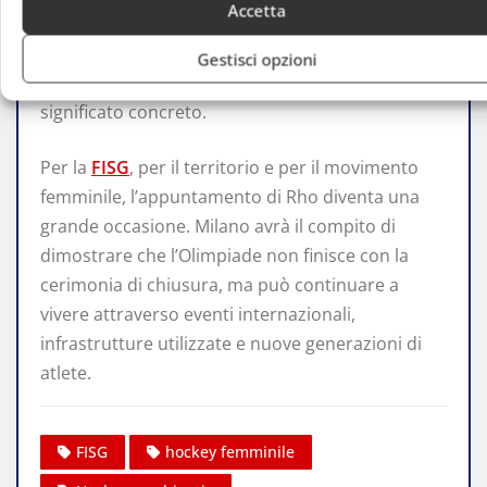
Accetta
valorizzare il nuovo impianto e consolidare il
rapporto tra Milano e il ghiaccio, allora la legacy
Gestisci opzioni
di Milano Cortina 2026 potrà assumere un
significato concreto.
Per la
FISG
, per il territorio e per il movimento
femminile, l’appuntamento di Rho diventa una
grande occasione. Milano avrà il compito di
dimostrare che l’Olimpiade non finisce con la
cerimonia di chiusura, ma può continuare a
vivere attraverso eventi internazionali,
infrastrutture utilizzate e nuove generazioni di
atlete.
FISG
hockey femminile