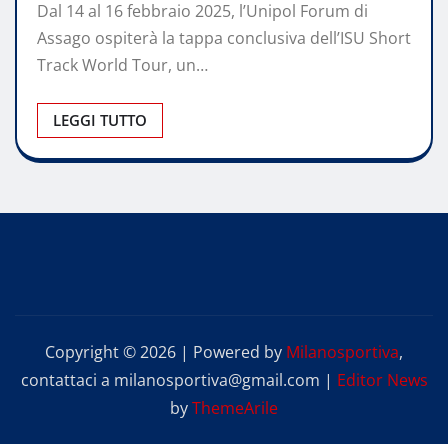
Dal 14 al 16 febbraio 2025, l’Unipol Forum di
Assago ospiterà la tappa conclusiva dell’ISU Short
Track World Tour, un…
LEGGI TUTTO
Copyright © 2026 | Powered by
Milanosportiva
,
contattaci a milanosportiva@gmail.com
|
Editor News
by
ThemeArile