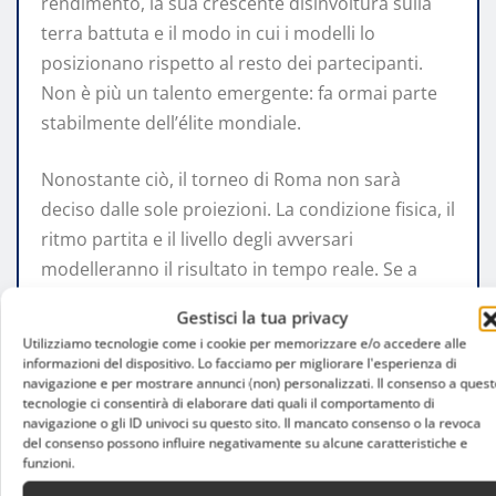
rendimento, la sua crescente disinvoltura sulla
terra battuta e il modo in cui i modelli lo
posizionano rispetto al resto dei partecipanti.
Non è più un talento emergente: fa ormai parte
stabilmente dell’élite mondiale.
Nonostante ciò, il torneo di Roma non sarà
deciso dalle sole proiezioni. La condizione fisica, il
ritmo partita e il livello degli avversari
modelleranno il risultato in tempo reale. Se a
questo si aggiunge la pressione di giocare in
Gestisci la tua privacy
casa, il quadro diventa meno prevedibile.
Utilizziamo tecnologie come i cookie per memorizzare e/o accedere alle
informazioni del dispositivo. Lo facciamo per migliorare l'esperienza di
In sintesi, le quote indicano un’opportunità
navigazione e per mostrare annunci (non) personalizzati. Il consenso a quest
tecnologie ci consentirà di elaborare dati quali il comportamento di
concreta. Trasformare questa possibilità in un
navigazione o gli ID univoci su questo sito. Il mancato consenso o la revoca
titolo, tuttavia, dipenderà da quanto Sinner saprà
del consenso possono influire negativamente su alcune caratteristiche e
funzioni.
gestire tutto ciò che non può essere tradotto in