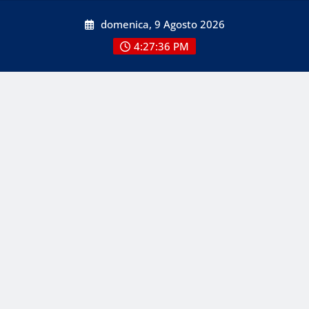
Skip
domenica, 9 Agosto 2026
to
content
4:27:37 PM