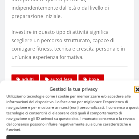
indipendentemente dall’età o dal livello di
preparazione iniziale.
Investire in questo tipo di attività significa
scegliere un percorso strutturato, capace di
coniugare fitness, tecnica e crescita personale in
un’unica esperienza formativa.
adulti
autodifesa
boxe
Gestisci la tua privacy
fitness
principianti
Utilizziamo tecnologie come i cookie per memorizzare e/o accedere alle
sport da combattimento
informazioni del dispositivo. Lo facciamo per migliorare l'esperienza di
navigazione e per mostrare annunci (non) personalizzati. Il consenso a quest
tecnologie ci consentirà di elaborare dati quali il comportamento di
navigazione o gli ID univoci su questo sito. Il mancato consenso o la revoca
del consenso possono influire negativamente su alcune caratteristiche e
funzioni.
Jacopo Timis