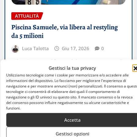
ATTUALITÀ
Piscina Samuele, via libera al restyling
da 5 milioni
Luca Talotta
Giu 17, 2026
0
Milano investe sul futuro del nuoto: approvato il
Gestisci la tua privacy
progetto della Federazione Italiana Nuoto per
Utilizziamo tecnologie come i cookie per memorizzare e/o accedere alle
riqualificare il centro natatorio di via…
informazioni del dispositivo. Lo facciamo per migliorare l'esperienza di
navigazione e per mostrare annunci (non) personalizzati. Il consenso a quest
tecnologie ci consentirà di elaborare dati quali il comportamento di
LEGGI TUTTO
navigazione o gli ID univoci su questo sito. Il mancato consenso o la revoca
del consenso possono influire negativamente su alcune caratteristiche e
funzioni.
Accetta
Gestisci opzioni