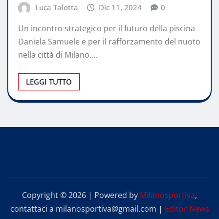
Luca Talotta
Dic 11, 2024
0
Un incontro strategico per il futuro della piscina
Daniela Samuele e per il rafforzamento del nuoto
nella città di Milano.…
LEGGI TUTTO
Copyright © 2026 | Powered by
Milanosportiva
,
contattaci a milanosportiva@gmail.com
|
Editor News