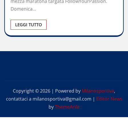
mezza maratona targata FollowYourPassion.
Domenica…
LEGGI TUTTO
Copyright © 2026 | Powered by
Milanosportiva
,
contattaci a milanosportiva@gmail.com
|
Editor News
by
ThemeArile