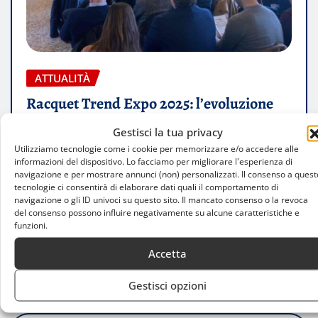
ATTUALITÀ
Racquet Trend Expo 2025: l’evoluzione
degli sport di racchetta arriva a Milano
Gestisci la tua privacy
Utilizziamo tecnologie come i cookie per memorizzare e/o accedere alle
Christian Mosca
Mar 5, 2025
0
informazioni del dispositivo. Lo facciamo per migliorare l'esperienza di
navigazione e per mostrare annunci (non) personalizzati. Il consenso a quest
Dal 7 al 9 marzo 2025, Milano ospita una delle
tecnologie ci consentirà di elaborare dati quali il comportamento di
navigazione o gli ID univoci su questo sito. Il mancato consenso o la revoca
manifestazioni più attese per tutti gli
del consenso possono influire negativamente su alcune caratteristiche e
appassionati e i professionisti…
funzioni.
Accetta
LEGGI TUTTO
Gestisci opzioni