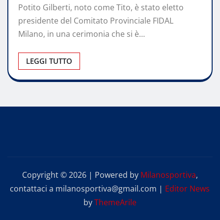
Potito Gilberti, noto come Tito, è stato eletto
presidente del Comitato Provinciale FIDAL
Milano, in una cerimonia che si è…
LEGGI TUTTO
Copyright © 2026 | Powered by
Milanosportiva
,
contattaci a milanosportiva@gmail.com
|
Editor News
by
ThemeArile