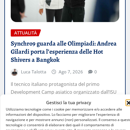
ATTUALITÀ
Synchro9 guarda alle Olimpiadi: Andrea
Gilardi porta l’esperienza delle Hot
Shivers a Bangkok
Luca Talotta
Ago 7, 2026
0
Il tecnico italiano protagonista del primo
Development Camp asiatico organizzato dall’ISU
per il nuovo pattinaggio sincronizzato a nove. Un
Gestisci la tua privacy
progetto…
Utilizziamo tecnologie come i cookie per memorizzare e/o accedere alle
informazioni del dispositivo. Lo facciamo per migliorare l'esperienza di
navigazione e per mostrare annunci (non) personalizzati. Il consenso a quest
LEGGI TUTTO
tecnologie ci consentirà di elaborare dati quali il comportamento di