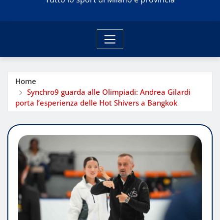
Home
Synchro9 guarda alle Olimpiadi: Andrea Gilardi
porta l’esperienza delle Hot Shivers a Bangkok