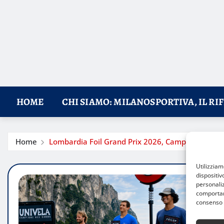
HOME
CHI SIAMO: MILANOSPORTIVA, IL RI
Home
Lombardia Foil Grand Prix 2026, Campione del Ga
Utilizzia
dispositiv
personaliz
comportame
consenso 