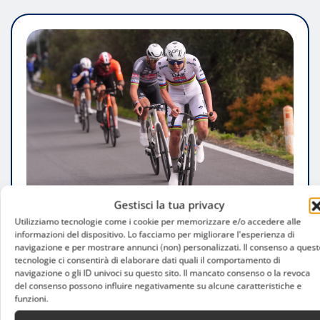
Gestisci la tua privacy
Utilizziamo tecnologie come i cookie per memorizzare e/o accedere alle
CONSIGLI
informazioni del dispositivo. Lo facciamo per migliorare l'esperienza di
navigazione e per mostrare annunci (non) personalizzati. Il consenso a quest
Attività Fisica Completa All’Aperto:
tecnologie ci consentirà di elaborare dati quali il comportamento di
navigazione o gli ID univoci su questo sito. Il mancato consenso o la revoca
Benefici, Esercizi E Consigli Per
del consenso possono influire negativamente su alcune caratteristiche e
Allenarsi Nella Natura
funzioni.