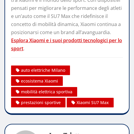
tra Xiaomi e il mondo dello sport. Con dispositivi
pensati per migliorare le performance degli atleti
e un’auto come il SU7 Max che ridefinisce il
concetto di mobilità dinamica, Xiaomi continua a
posizionarsi come un brand all’avanguardia.
Esplora Xiaomi e i suoi prodotti tecnologici per lo
sport
.
auto elettriche Milano
ecosistema Xiaomi
mobilità elettrica sportiva
prestazioni sportive
Xiaomi SU7 Max