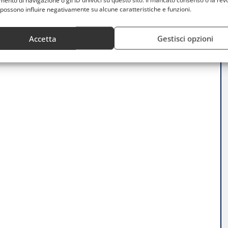
nto di navigazione o gli ID univoci su questo sito. Il mancato consenso o la rev
ver”
possono influire negativamente su alcune caratteristiche e funzioni.
Accetta
Gestisci opzioni