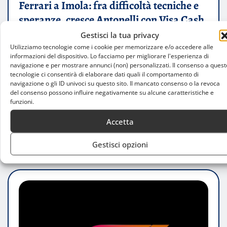
Ferrari a Imola: fra difficoltà tecniche e
speranze, cresce Antonelli con Visa Cash
App Racing Bulls
Gestisci la tua privacy
Utilizziamo tecnologie come i cookie per memorizzare e/o accedere alle
Emma Citterio
Mag 16, 2025
0
informazioni del dispositivo. Lo facciamo per migliorare l'esperienza di
navigazione e per mostrare annunci (non) personalizzati. Il consenso a quest
tecnologie ci consentirà di elaborare dati quali il comportamento di
Le prime prove libere del Gran Premio di Imola
navigazione o gli ID univoci su questo sito. Il mancato consenso o la revoca
2025 hanno rappresentato una sfida significativa
del consenso possono influire negativamente su alcune caratteristiche e
funzioni.
per la Ferrari, impegnata a…
Accetta
LEGGI TUTTO
Gestisci opzioni