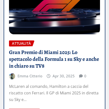
ATTUALITÀ
Gran Premio di Miami 2025: Lo
spettacolo della Formula 1 su Sky e anche
in chiaro su TV8
Emma Citterio
Apr 30, 2025
0
McLaren al comando, Hamilton a caccia del
riscatto con Ferrari. Il GP di Miami 2025 in diretta
su Sky e…