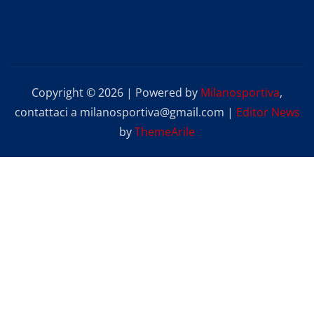
Copyright © 2026 | Powered by
Milanosportiva
,
contattaci a milanosportiva@gmail.com
|
Editor News
by
ThemeArile