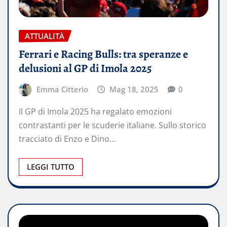
ATTUALITÀ
Ferrari e Racing Bulls: tra speranze e
delusioni al GP di Imola 2025
Emma Citterio
Mag 18, 2025
0
Il GP di Imola 2025 ha regalato emozioni
contrastanti per le scuderie italiane. Sullo storico
tracciato di Enzo e Dino…
LEGGI TUTTO