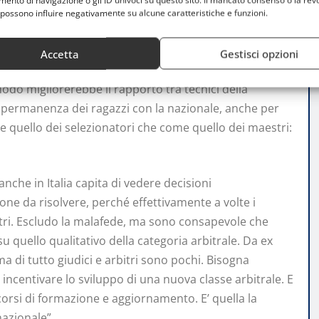
nto di navigazione o gli ID univoci su questo sito. Il mancato consenso o la rev
ghi con la nazionale: non dimentichiamoci che i ragazzi
possono influire negativamente su alcune caratteristiche e funzioni.
pensabile che stiano tanto tempo ad Assisi”.
Accetta
Gestisci opzioni
ecentramento: ci vogliono più centri della nazionale, in
modo migliorerebbe il rapporto tra tecnici della
la permanenza dei ragazzi con la nazionale, anche per
me quello dei selezionatori che come quello dei maestri:
anche in Italia capita di vedere decisioni
ne da risolvere, perché effettivamente a volte i
tri. Escludo la malafede, ma sono consapevole che
u quello qualitativo della categoria arbitrale. Da ex
ma di tutto giudici e arbitri sono pochi. Bisogna
 incentivare lo sviluppo di una nuova classe arbitrale. E
corsi di formazione e aggiornamento. E’ quella la
nazionale”.