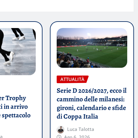
ATTUALITÀ
Serie D 2026/2027, ecco il
er Trophy
cammino delle milanesi:
ti in arrivo
gironi, calendario e sfide
e spettacolo
di Coppa Italia
Luca Talotta
ta
Ago 6, 2026