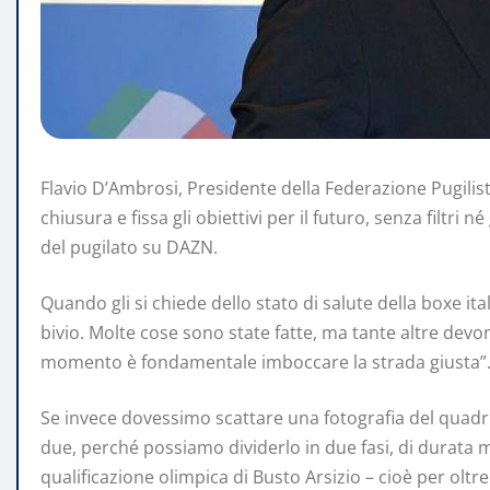
Flavio D’Ambrosi, Presidente della Federazione Pugilistic
chiusura e fissa gli obiettivi per il futuro, senza filtri 
del pugilato su DAZN.
Quando gli si chiede dello stato di salute della boxe ita
bivio. Molte cose sono state fatte, ma tante altre de
momento è fondamentale imboccare la strada giusta”
Se invece dovessimo scattare una fotografia del quad
due, perché possiamo dividerlo in due fasi, di durata m
qualificazione olimpica di Busto Arsizio – cioè per oltr