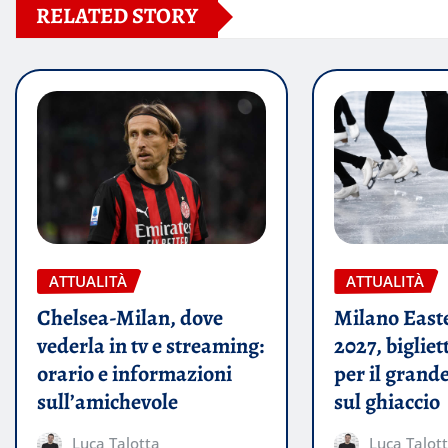
RELATED STORY
ATTUALITÀ
ATTUALITÀ
Chelsea-Milan, dove
Milano East
vederla in tv e streaming:
2027, bigliet
orario e informazioni
per il grand
sull’amichevole
sul ghiaccio
Luca Talotta
Luca Talot