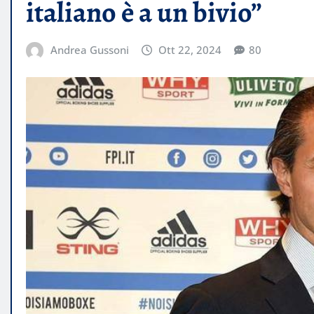
italiano è a un bivio”
Andrea Gussoni
Ott 22, 2024
80