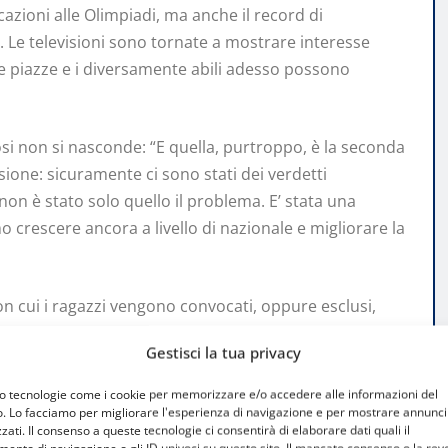
cazioni alle Olimpiadi, ma anche il record di
PI. Le televisioni sono tornate a mostrare interesse
 le piazze e i diversamente abili adesso possono
i non si nasconde: “E quella, purtroppo, è la seconda
ione: sicuramente ci sono stati dei verdetti
on è stato solo quello il problema. E’ stata una
o crescere ancora a livello di nazionale e migliorare la
n cui i ragazzi vengono convocati, oppure esclusi,
 che fa parte di un problema più grande, e cioè la
Gestisci la tua privacy
nt’anni – afferma D’Ambrosi – Assisi è, ad oggi, l’unico
Prima di tutto si crea uno stacco tra la nazionale e i
mo tecnologie come i cookie per memorizzare e/o accedere alle informazioni del
nicazione spesso le scelte dei tecnici azzurri –
o. Lo facciamo per migliorare l'esperienza di navigazione e per mostrare annunci
zati. Il consenso a queste tecnologie ci consentirà di elaborare dati quali il
e. E poi per i pugili che vivono in zone lontane da