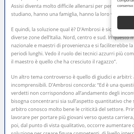
comportame
Assisi diventa molto difficile allenarsi per periodi lun
consenso 
studiano, hanno una famiglia, hanno la loro vita. E’ im
E quindi, la soluzione qual è? D’Ambrosi è sicuro: “Il d
diverse zone dell’Italia. Nord, centro e sud. In questo 
nazionale e maestri di provenienza e si faciliterebbe 
periodi lunghi. Vedo il ruolo dei tecnici azzurri più co
il maestro è quello che ha cresciuto il ragazzo”.
Un altro tema controverso è quello di giudici e arbitri: 
incomprensibili. D’Ambrosi concorda: “Ed è una questio
verdetti non corrispondono all’andamento degli incon
bisogna concentrarsi sia sull’aspetto quantitativo che s
arbitro conosco molto bene le criticità del settore. Pri
lavorare per portare più giovani verso questa carriera,
poi, dal punto di vista qualitativo, occorre aumentare 
soluzione per creare figure competenti, di livello inter