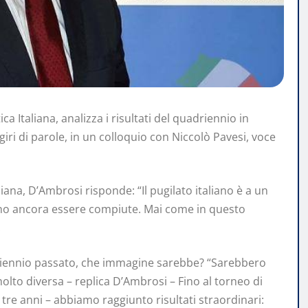
a Italiana, analizza i risultati del quadriennio in
né giri di parole, in un colloquio con Niccolò Pavesi, voce
liana, D’Ambrosi risponde: “Il pugilato italiano è a un
vono ancora essere compiute. Mai come in questo
.
riennio passato, che immagine sarebbe? “Sarebbero
olto diversa – replica D’Ambrosi – Fino al torneo di
e tre anni – abbiamo raggiunto risultati straordinari: