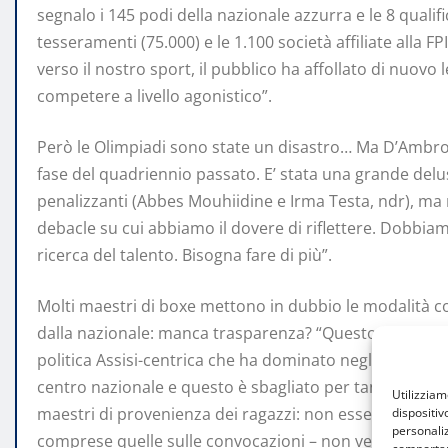
segnalo i 145 podi della nazionale azzurra e le 8 qualifi
tesseramenti (75.000) e le 1.100 società affiliate alla F
verso il nostro sport, il pubblico ha affollato di nuovo
competere a livello agonistico”.
Però le Olimpiadi sono state un disastro… Ma D’Ambros
fase del quadriennio passato. E’ stata una grande delus
penalizzanti (Abbes Mouhiidine e Irma Testa, ndr), ma n
debacle su cui abbiamo il dovere di riflettere. Dobbiam
ricerca del talento. Bisogna fare di più”.
Molti maestri di boxe mettono in dubbio le modalità co
dalla nazionale: manca trasparenza? “Questo è un tema
politica Assisi-centrica che ha dominato negli ultimi tre
centro nazionale e questo è sbagliato per tanti motivi. 
Utilizzia
maestri di provenienza dei ragazzi: non essendoci comu
dispositiv
personaliz
comprese quelle sulle convocazioni – non vengono capit