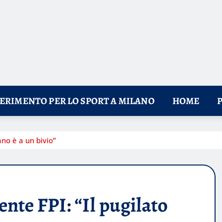
FERIMENTO PER LO SPORT A MILANO
HOME
ano è a un bivio”
nte FPI: “Il pugilato