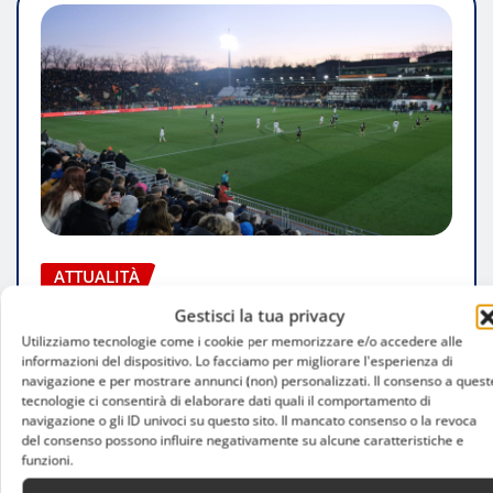
ATTUALITÀ
Serie D 2026/2027, ecco il cammino delle
Gestisci la tua privacy
milanesi: gironi, calendario e sfide di
Utilizziamo tecnologie come i cookie per memorizzare e/o accedere alle
informazioni del dispositivo. Lo facciamo per migliorare l'esperienza di
Coppa Italia
navigazione e per mostrare annunci (non) personalizzati. Il consenso a quest
tecnologie ci consentirà di elaborare dati quali il comportamento di
navigazione o gli ID univoci su questo sito. Il mancato consenso o la revoca
Luca Talotta
Ago 6, 2026
del consenso possono influire negativamente su alcune caratteristiche e
funzioni.