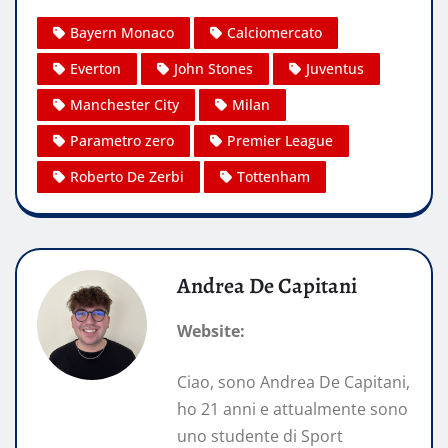
Bayern Monaco
Calciomercato
Everton
John Stones
Juventus
Manchester City
Milan
Parametro zero
Premier League
Roberto De Zerbi
Tottenham
Andrea De Capitani
Website:
Ciao, sono Andrea De Capitani,
ho 21 anni e attualmente sono
uno studente di Sport