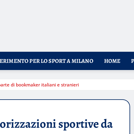
FERIMENTO PER LO SPORT A MILANO
HOME
parte di bookmaker italiani e stranieri
sorizzazioni sportive da