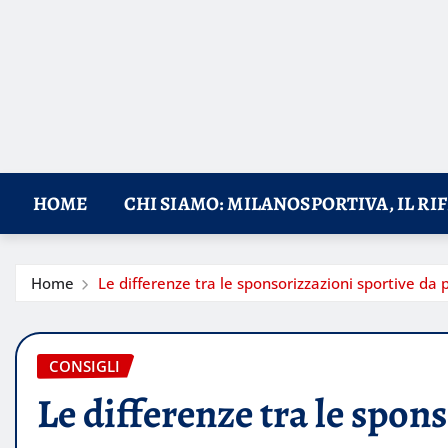
HOME
CHI SIAMO: MILANOSPORTIVA, IL RI
Home
Le differenze tra le sponsorizzazioni sportive da 
CONSIGLI
Le differenze tra le spon