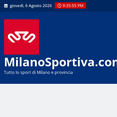
Skip
giovedì, 6 Agosto 2026
9:35:56 PM
to
content
MilanoSportiva.co
Tutto lo sport di Milano e provincia