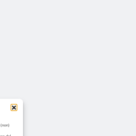
 (non)