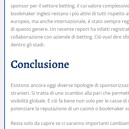
sponsor per il settore betting, il cui valore complessi
bookmaker inglesi restano i più attivi di tutti rispetto 
europeo, ma anche internazionale, è stato sempre regi
di questo genere. Un recente report ha infatti registrat
collaborazione con aziende di betting. Ciò vuol dire sf
dentro gli stadi.
Conclusione
Esistono ancora oggi diverse tipologie di sponsorizzazi
stranieri. Si tratta di uno scambio alla pari che permet
visibilità globale. E ciò fa bene non solo per le casse d
potenziare la reputazione di un casinò o bookmaker su
Resta solo da capire se ci saranno importanti cambiam