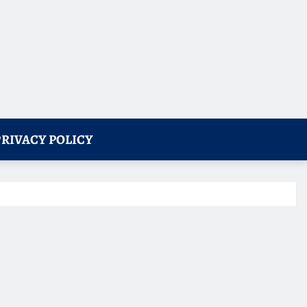
PRIVACY POLICY