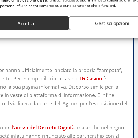
per essere più “creativi” in merito alle loro
nto di navigazione o gli ID univoci su questo sito. Il mancato consenso o la rev
possono influire negativamente su alcune caratteristiche e funzioni.
Accetta
Gestisci opzioni
ni tra bookmaker e squadre
ter hanno ufficialmente lanciato la propria “zampata”,
ette. Per esempio il cripto casino
TG.Casino
è
o la sua pagina informativa. Discorso simile per la
in veste di piattaforma di informazione. E infine
o il via libera da parte dell’Agcom per l’esposizione del
tà con
l’arrivo del Decreto Dignità
, ma anche nel Regno
ietà infatti hanno rinunciato alle partnership con gli