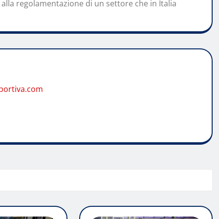
alla regolamentazione di un settore che in Italia
portiva.com