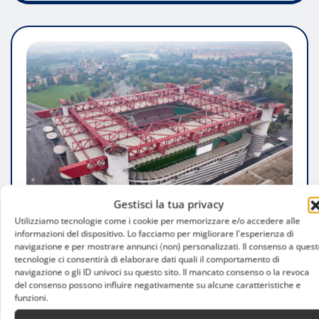
Gestisci la tua privacy
Utilizziamo tecnologie come i cookie per memorizzare e/o accedere alle
informazioni del dispositivo. Lo facciamo per migliorare l'esperienza di
navigazione e per mostrare annunci (non) personalizzati. Il consenso a quest
tecnologie ci consentirà di elaborare dati quali il comportamento di
ATTUALITÀ
navigazione o gli ID univoci su questo sito. Il mancato consenso o la revoca
del consenso possono influire negativamente su alcune caratteristiche e
Nuovo stadio di Milano: progetto, tempi e
funzioni.
scenari