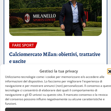
FARE SPORT
Calciomercato Milan: obiettivi, trattative
e uscite
Gestisci la tua privacy
Luca Talotta
Ago 5, 2026
Utilizziamo tecnologie come i cookie per memorizzare e/o accedere alle
informazioni del dispositivo. Lo facciamo per migliorare l'esperienza di
navigazione e per mostrare annunci (non) personalizzati. Il consenso a quest
tecnologie ci consentirà di elaborare dati quali il comportamento di
navigazione o gli ID univoci su questo sito. Il mancato consenso o la revoca
del consenso possono influire negativamente su alcune caratteristiche e
funzioni.