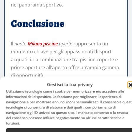
nel panorama sportivo.
Conclusione
Il
nuoto
Milano piscine
aperte
rappresenta un
momento chiave per gli appassionati di sport
acquatici. La combinazione tra piscine coperte e
prime aperture all’aperto offre un’ampia gamma
di opportunità.
Gestisci la tua privacy
Milano si conferma una città attenta allo sport e
Utilizziamo tecnologie come i cookie per memorizzare e/o accedere alle
informazioni del dispositivo. Lo facciamo per migliorare l'esperienza di
al benessere, capace di offrire servizi di qualità e
navigazione e per mostrare annunci (non) personalizzati. Il consenso a quest
un calendario articolato durante tutto l’anno.
tecnologie ci consentirà di elaborare dati quali il comportamento di
navigazione o gli ID univoci su questo sito. Il mancato consenso o la revoca
del consenso possono influire negativamente su alcune caratteristiche e
funzioni.
milanosport
nuoto Milano