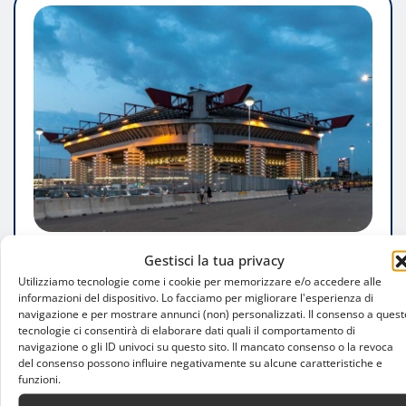
Gestisci la tua privacy
FARE SPORT
Utilizziamo tecnologie come i cookie per memorizzare e/o accedere alle
San Donato o San Siro? Il nuovo stadio
informazioni del dispositivo. Lo facciamo per migliorare l'esperienza di
navigazione e per mostrare annunci (non) personalizzati. Il consenso a quest
del Milan resta un rebus, tra degrado e
tecnologie ci consentirà di elaborare dati quali il comportamento di
tempi che si allungano
navigazione o gli ID univoci su questo sito. Il mancato consenso o la revoca
del consenso possono influire negativamente su alcune caratteristiche e
funzioni.
Luca Talotta
Ago 4, 2026