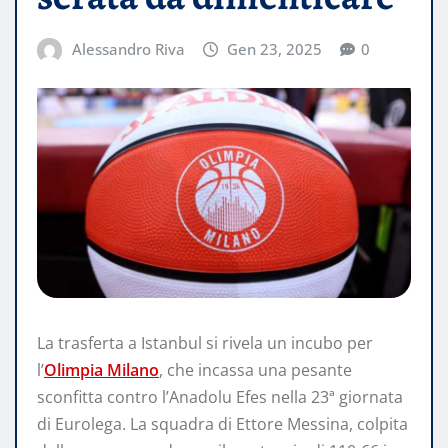
Alessandro Riva
Gen 23, 2025
0
La trasferta a Istanbul si rivela un incubo per
l’
Olimpia Milano
, che incassa una pesante
sconfitta contro l’Anadolu Efes nella 23ª giornata
di Eurolega. La squadra di Ettore Messina, colpita