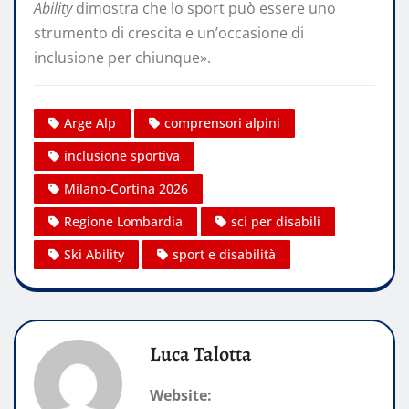
Ability
dimostra che lo sport può essere uno
strumento di crescita e un’occasione di
inclusione per chiunque».
Arge Alp
comprensori alpini
inclusione sportiva
Milano-Cortina 2026
Regione Lombardia
sci per disabili
Ski Ability
sport e disabilità
Luca Talotta
Website: