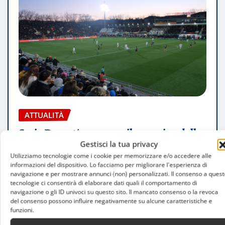
ATTUALITÀ
Serie D 2026/2027, ecco il cammino delle
Gestisci la tua privacy
milanesi: gironi, calendario e sfide di
Utilizziamo tecnologie come i cookie per memorizzare e/o accedere alle
Coppa Italia
informazioni del dispositivo. Lo facciamo per migliorare l'esperienza di
navigazione e per mostrare annunci (non) personalizzati. Il consenso a quest
Luca Talotta
Ago 6, 2026
tecnologie ci consentirà di elaborare dati quali il comportamento di
navigazione o gli ID univoci su questo sito. Il mancato consenso o la revoca
del consenso possono influire negativamente su alcune caratteristiche e
funzioni.