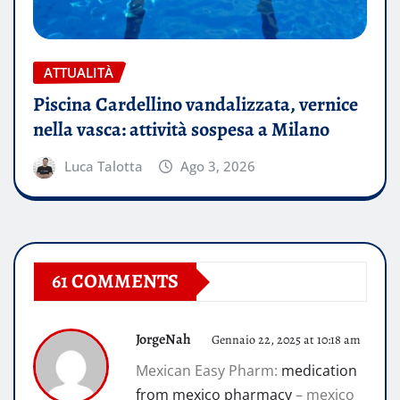
ATTUALITÀ
Piscina Cardellino vandalizzata, vernice
nella vasca: attività sospesa a Milano
Luca Talotta
Ago 3, 2026
61 COMMENTS
JorgeNah
Gennaio 22, 2025 at 10:18 am
Mexican Easy Pharm:
medication
from mexico pharmacy
– mexico