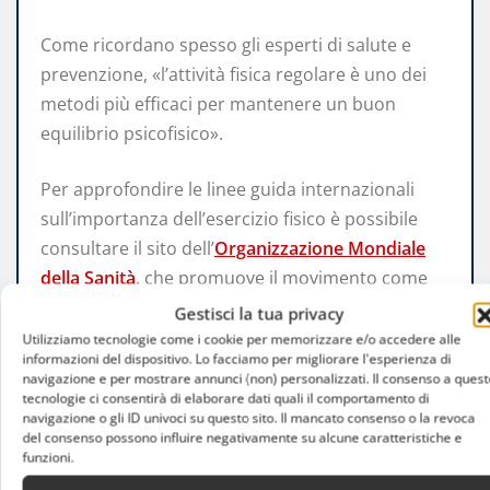
Come ricordano spesso gli esperti di salute e
prevenzione, «l’attività fisica regolare è uno dei
metodi più efficaci per mantenere un buon
equilibrio psicofisico».
Per approfondire le linee guida internazionali
sull’importanza dell’esercizio fisico è possibile
consultare il sito dell’
Organizzazione Mondiale
della Sanità
, che promuove il movimento come
strumento fondamentale per la salute.
Gestisci la tua privacy
Utilizziamo tecnologie come i cookie per memorizzare e/o accedere alle
informazioni del dispositivo. Lo facciamo per migliorare l'esperienza di
navigazione e per mostrare annunci (non) personalizzati. Il consenso a quest
attività fisica e benessere
tecnologie ci consentirà di elaborare dati quali il comportamento di
navigazione o gli ID univoci su questo sito. Il mancato consenso o la revoca
benessere psicofisico
corsa
del consenso possono influire negativamente su alcune caratteristiche e
funzioni.
fitness mentale
nuoto
pilates